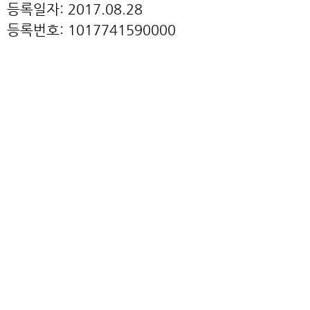
등록일자: 2017.08.28
등록번호: 1017741590000
6
국내특허: 이온풍을 이용하는 방열
장치
(HEAT RADIATING
APPARATUS USING ION WIND)
등록일자: 2017.02.15
등록번호: 1017089990000
5
국내특허: 이온풍을 이용하는 히트
싱크
(HEAT SINK USING